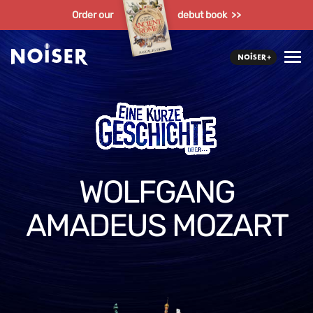
Order our
debut book >>
WOLFGANG
AMADEUS MOZART