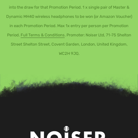
into the draw for that Promotion Period. 1 x single pair of Master &
Dynamic MH40 wireless headphones to be won (or Amazon Voucher)
in each Promotion Period. Max 1x entry per person per Promotion
Period.
Full Terms & Conditions
. Promoter: Noiser Ltd, 71-75 Shelton
Street Shelton Street, Covent Garden, London, United Kingdom,
WC2H 9JQ.