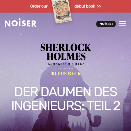
Order our
debut book >>
DER DAUMEN DES
INGENIEURS: TEIL 2