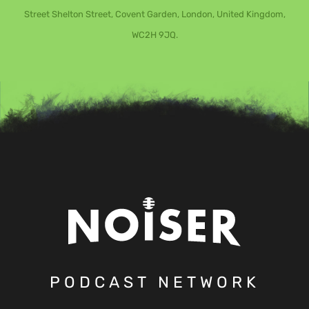
Street Shelton Street, Covent Garden, London, United Kingdom,
WC2H 9JQ.
PODCAST NETWORK