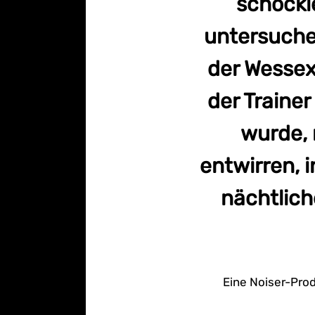
schocki
untersuche
der Wessex
der Traine
wurde,
entwirren, 
nächtlic
Eine Noiser-Prod