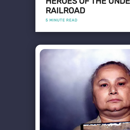
HEROES OF THE UND
RAILROAD
5 MINUTE READ