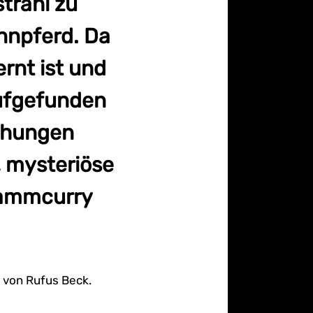
trahl zu
nnpferd. Da
rnt ist und
aufgefunden
chungen
, mysteriöse
Lammcurry
n von Rufus Beck.