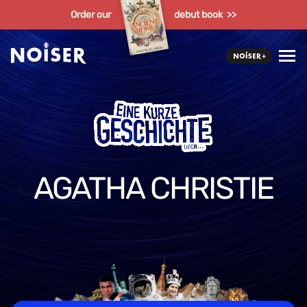
Order our
debut book >>
AGATHA CHRISTIE