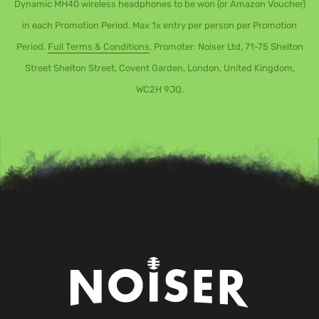
Dynamic MH40 wireless headphones to be won (or Amazon Voucher)
in each Promotion Period. Max 1x entry per person per Promotion
Period.
Full Terms & Conditions
. Promoter: Noiser Ltd, 71-75 Shelton
Street Shelton Street, Covent Garden, London, United Kingdom,
WC2H 9JQ.