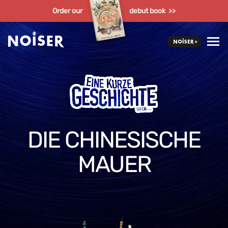
Order our
debut book >>
DIE CHINESISCHE
MAUER