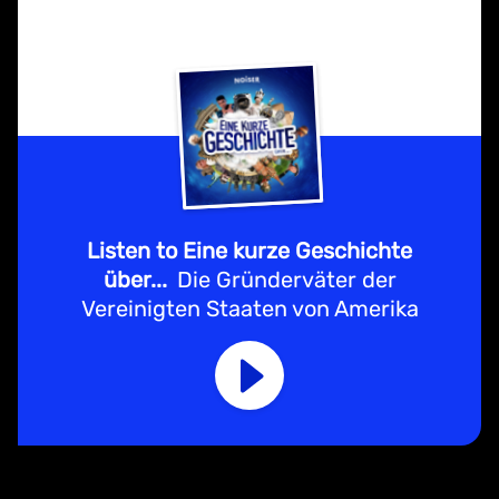
Listen to Eine kurze Geschichte
über...
Die Gründerväter der
Vereinigten Staaten von Amerika