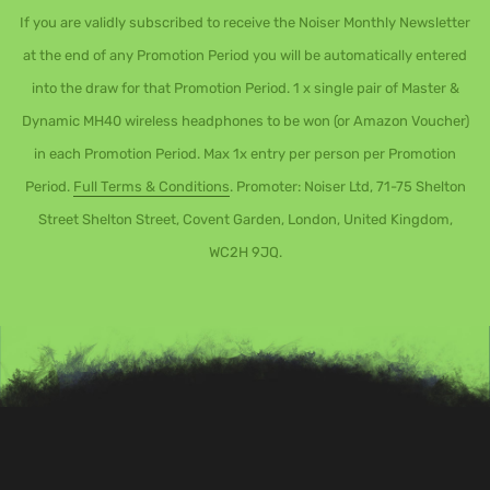
If you are validly subscribed to receive the Noiser Monthly Newsletter
at the end of any Promotion Period you will be automatically entered
into the draw for that Promotion Period. 1 x single pair of Master &
Dynamic MH40 wireless headphones to be won (or Amazon Voucher)
in each Promotion Period. Max 1x entry per person per Promotion
Period.
Full Terms & Conditions
. Promoter: Noiser Ltd, 71-75 Shelton
Street Shelton Street, Covent Garden, London, United Kingdom,
WC2H 9JQ.