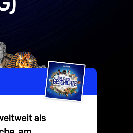
G)
weltweit als
oche, am