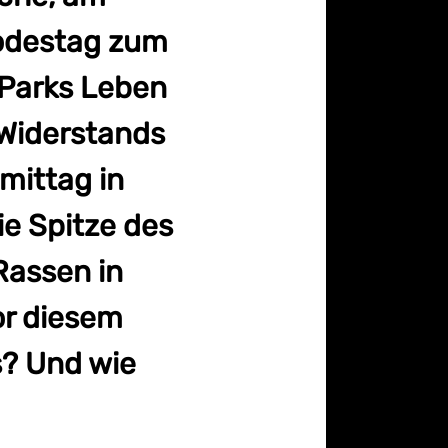
Todestag zum
a Parks Leben
 Widerstands
mittag in
ie Spitze des
Rassen in
or diesem
s? Und wie