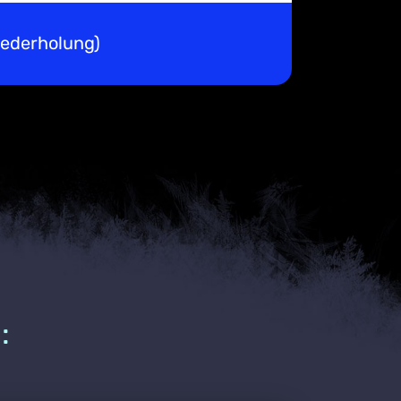
iederholung)
: