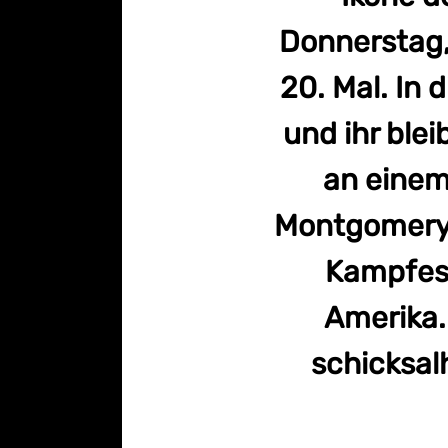
Donnerstag, 
20. Mal. In 
und ihr ble
an einem
Montgomery, 
Kampfes 
Amerika.
schicksal