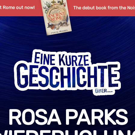
nt Rome out now!
The debut book from the Noi
ROSA PARKS