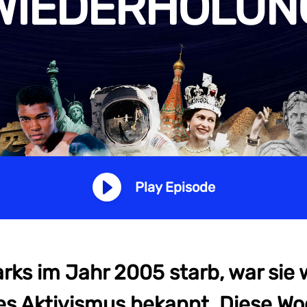
WIEDERHOLUN
Play Episode
rks im Jahr 2005 starb, war sie 
es Aktivismus bekannt. Diese W