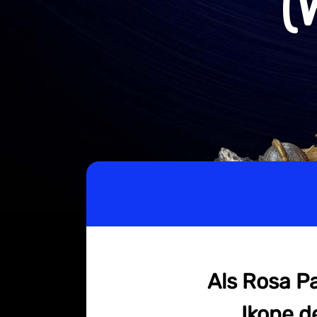
(
Als Rosa Pa
Ikone d